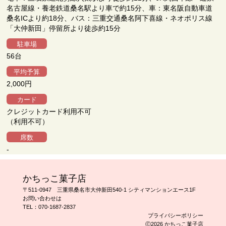
名古屋線・養老鉄道桑名駅より車で約15分、車：東名阪自動車道
桑名ICより約18分、バス：三重交通桑名阿下喜線・ネオポリス線
「大仲新田」停留所より徒歩約15分
駐車場
56台
平均予算
2,000円
カード
クレジットカード利用不可
（利用不可）
席数
-
かちっこ菓子店
〒511-0947 三重県桑名市大仲新田540-1 シティマンションエース1F
お問い合わせは
TEL：
070-1687-2837
プライバシーポリシー
Ⓒ2026 かちっこ菓子店