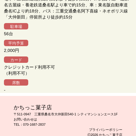
名古屋線・養老鉄道桑名駅より車で約15分、車：東名阪自動車道
桑名ICより約18分、バス：三重交通桑名阿下喜線・ネオポリス線
「大仲新田」停留所より徒歩約15分
駐車場
56台
平均予算
2,000円
カード
クレジットカード利用不可
（利用不可）
席数
-
かちっこ菓子店
〒511-0947 三重県桑名市大仲新田540-1 シティマンションエース1F
お問い合わせは
TEL：
070-1687-2837
プライバシーポリシー
Ⓒ2026 かちっこ菓子店